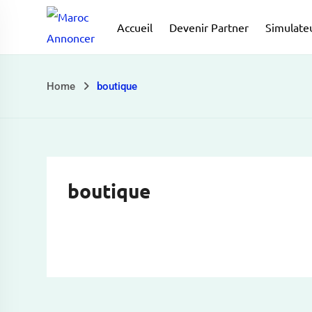
Skip
Accueil
Devenir Partner
Simulateu
to
content
Home
boutique
boutique