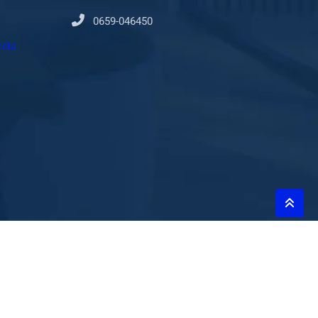
0659-046450
dia
© 2026 Marocannoncer .Tous les droits sont réservés.