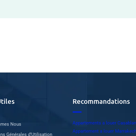
tiles
Recommandations
Appartements a louer Casabla
mmes Nous
Appartement a louer Marrakec
ns Générales d’Utilisation