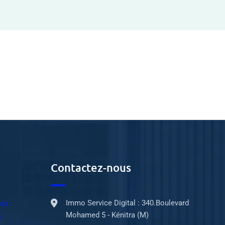
Contactez-nous
Immo Service Digital : 340.Boulevard
nca
Mohamed 5 - Kénitra (M)
h