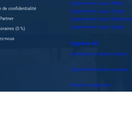
Appartement a louer Rabat
e de confidentialité
Appartement a louer Tanger
Partner
Appartement a louer Mohamme
Appartement a louer Agadir
oraires (0 %)
ez-nous
Hygiène 3D
Animalerie en ligne au Maroc
High Risk Merchant accouant
Wealth management
 de confidentialité