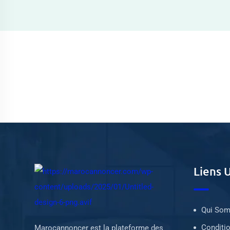
Liens U
Qui So
Conditio
Marocannoncer est la plateforme des