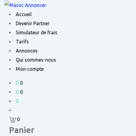
Skip
to
Accueil
content
Devenir Partner
Simulateur de frais
Tarifs
Annonces
Qui sommes-nous
Mon compte
0
0
0
Panier