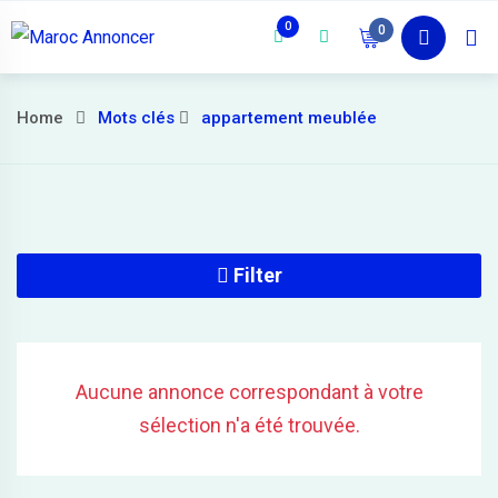
Skip
0
0
Accueil
Deve
to
content
Home
Mots clés
appartement meublée
Filter
Aucune annonce correspondant à votre
sélection n'a été trouvée.